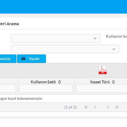
leri Arama
Kullanım Sın
Yıl
emizle
Yazdır
Kullanım Şekli
İnşaat Türü
uygun kayıt bulunamamıştır.
(1 of 1)