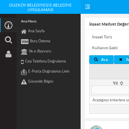
DÜZKÖY BELEDİYESİ E-BELEDİYE
UYGULAMASI
Ana Menü
İnşaat Maliyet Değer
Ana Sayfa
İnşaat Türü
Borç Ödeme
Kullanım Şekli
İlk e-Başvuru
Ara
T
Cep Telefonu Doğrulama
E-Posta Doğrulama Linki
Güvenlik Bilgisi
Yıl
Aradığınız kriterlere 